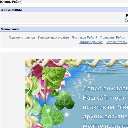
[
Огонь Рейки
]
Форма входа
В
Ст
Меню сайта
Главная страница
Информация о сайте
Что такое Рейки?
Принципы Рейки
Каталог файлов
Каталог статей