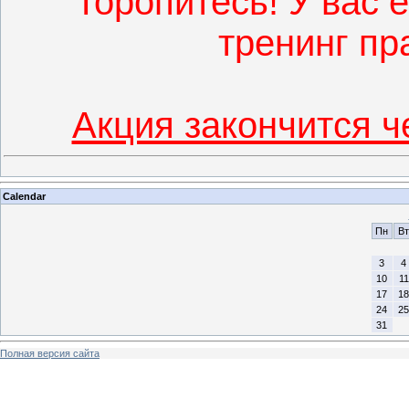
Торопитесь! У вас 
тренинг пр
Акция закончится ч
Calendar
Пн
Вт
3
4
10
11
17
18
24
25
31
Полная версия сайта